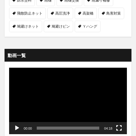
防水塗料
雨樋
雨樋交換
雨漏り補修
飛散防止ネット
高圧洗浄
高架橋
鳥害対策
鳩避けネット
鳩避けピン
Ｙハング
動画一覧
動
画
プ
レ
ー
ヤ
ー
00:00
04:18