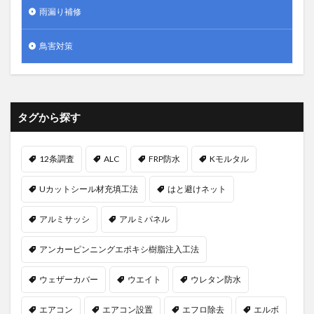
雨漏り補修
鳥害対策
タグから探す
12条調査
ALC
FRP防水
Kモルタル
Uカットシール材充填工法
はと避けネット
アルミサッシ
アルミパネル
アンカーピンニングエポキシ樹脂注入工法
ウェザーカバー
ウエイト
ウレタン防水
エアコン
エアコン設置
エフロ除去
エルボ