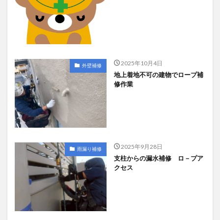
2025年10月4日
外壁補修
地上着地不可の建物でロープ補
修作業
2025年9月28日
雨漏り補修
支柱からの漏水補修 ロ－プア
クセス