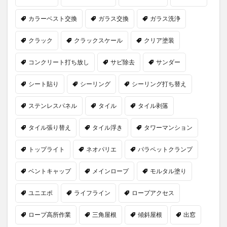
カラーベスト交換
ガラス交換
ガラス洗浄
クラック
クラックスケール
クリア塗装
コンクリート打ち放し
サビ除去
サンダー
シート貼り
シーリング
シーリング打ち替え
ステンレスパネル
タイル
タイル剥落
タイル張り替え
タイル浮き
タワーマンション
トップライト
ネオパリエ
パラペットクランプ
ベントキャップ
メインロープ
モルタル塗り
ユニエポ
ライフライン
ロープアクセス
ロープ高所作業
三角屋根
傾斜屋根
出窓