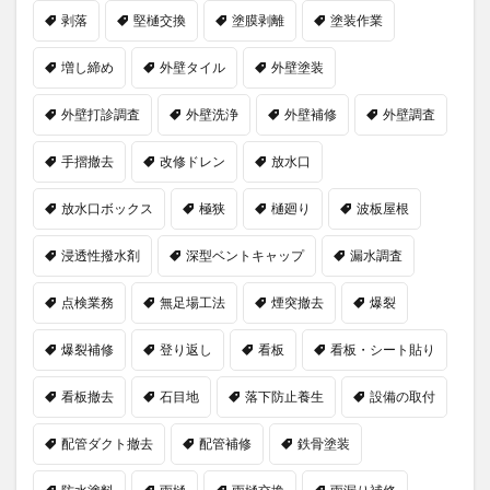
剥落
堅樋交換
塗膜剥離
塗装作業
増し締め
外壁タイル
外壁塗装
外壁打診調査
外壁洗浄
外壁補修
外壁調査
手摺撤去
改修ドレン
放水口
放水口ボックス
極狭
樋廻り
波板屋根
浸透性撥水剤
深型ベントキャップ
漏水調査
点検業務
無足場工法
煙突撤去
爆裂
爆裂補修
登り返し
看板
看板・シート貼り
看板撤去
石目地
落下防止養生
設備の取付
配管ダクト撤去
配管補修
鉄骨塗装