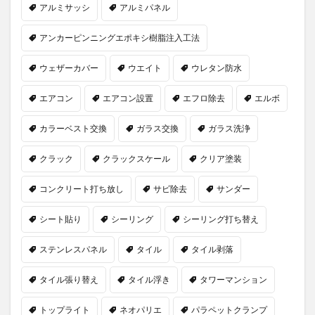
アルミサッシ
アルミパネル
アンカーピンニングエポキシ樹脂注入工法
ウェザーカバー
ウエイト
ウレタン防水
エアコン
エアコン設置
エフロ除去
エルボ
カラーベスト交換
ガラス交換
ガラス洗浄
クラック
クラックスケール
クリア塗装
コンクリート打ち放し
サビ除去
サンダー
シート貼り
シーリング
シーリング打ち替え
ステンレスパネル
タイル
タイル剥落
タイル張り替え
タイル浮き
タワーマンション
トップライト
ネオパリエ
パラペットクランプ