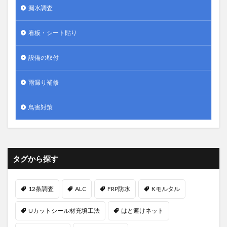
漏水調査
看板・シート貼り
設備の取付
雨漏り補修
鳥害対策
タグから探す
12条調査
ALC
FRP防水
Kモルタル
Uカットシール材充填工法
はと避けネット