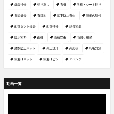
爆裂補修
登り返し
看板
看板・シート貼り
看板撤去
石目地
落下防止養生
設備の取付
配管ダクト撤去
配管補修
鉄骨塗装
防水塗料
雨樋
雨樋交換
雨漏り補修
飛散防止ネット
高圧洗浄
高架橋
鳥害対策
鳩避けネット
鳩避けピン
Ｙハング
動画一覧
動
画
プ
レ
ー
ヤ
ー