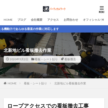
HOME
ブログ
会社概要
アクセス
お問合わせ
オフィシャルサイ
る垂直の作業に対応します
北新地ビル看板撤去作業
2020年3月2日
看板・シート貼り
看板撤去
HOME
看板・シート貼り
北新地ビル看板撤去作業
ロープアクセスでの看板撤去工事