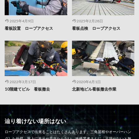
2025年4月9日
2025年2月28日
看板設置 ロープアクセス
看板点検 ロープアクセス
2022年3月17日
2020年6月1日
10階建てビル 看板撤去
北新地ビル看板撤去作業
辿り着けない場所はない
ロープアクセスで出来ることはたくさんあります。三角屋根やオーバーハン
グした外壁、屋上に吊元が見当たらない。改修業者さんに「足場がないと無