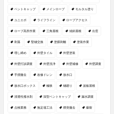
ベントキャップ
メインロープ
モルタル塗り
ユニエポ
ライフライン
ロープアクセス
ロープ高所作業
三角屋根
傾斜屋根
出窓
剥落
堅樋交換
塗膜剥離
塗装作業
増し締め
外壁タイル
外壁塗装
外壁打診調査
外壁洗浄
外壁補修
外壁調査
手摺撤去
改修ドレン
放水口
放水口ボックス
極狭
樋廻り
波板屋根
浸透性撥水剤
深型ベントキャップ
漏水調査
点検業務
無足場工法
煙突撤去
爆裂