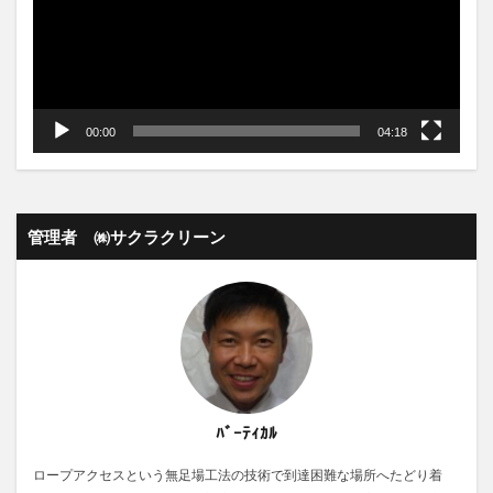
00:00
04:18
管理者 ㈱サクラクリーン
ﾊﾞｰﾃｨｶﾙ
ロープアクセスという無足場工法の技術で到達困難な場所へたどり着