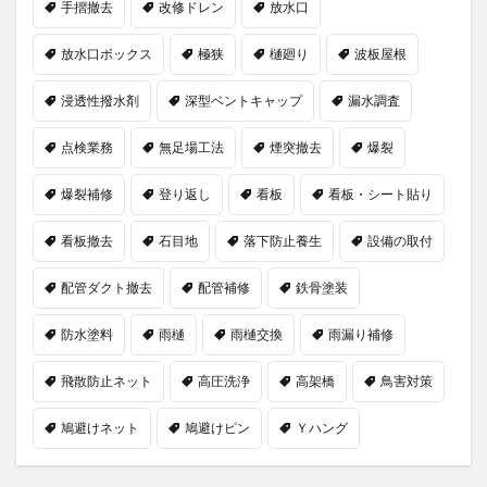
手摺撤去
改修ドレン
放水口
放水口ボックス
極狭
樋廻り
波板屋根
浸透性撥水剤
深型ベントキャップ
漏水調査
点検業務
無足場工法
煙突撤去
爆裂
爆裂補修
登り返し
看板
看板・シート貼り
看板撤去
石目地
落下防止養生
設備の取付
配管ダクト撤去
配管補修
鉄骨塗装
防水塗料
雨樋
雨樋交換
雨漏り補修
飛散防止ネット
高圧洗浄
高架橋
鳥害対策
鳩避けネット
鳩避けピン
Ｙハング