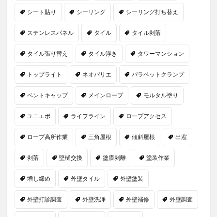
シート貼り
シーリング
シーリング打ち替え
ステンレスパネル
タイル
タイル剥落
タイル張り替え
タイル浮き
タワーマンション
トップライト
ネオパリエ
パラペットクランプ
ベントキャップ
メインロープ
モルタル塗り
ユニエポ
ライフライン
ロープアクセス
ロープ高所作業
三角屋根
傾斜屋根
出窓
剥落
堅樋交換
塗膜剥離
塗装作業
増し締め
外壁タイル
外壁塗装
外壁打診調査
外壁洗浄
外壁補修
外壁調査