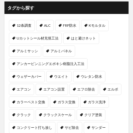
タグから探す
12条調査
ALC
FRP防水
Kモルタル
Uカットシール材充填工法
はと避けネット
アルミサッシ
アルミパネル
アンカーピンニングエポキシ樹脂注入工法
ウェザーカバー
ウエイト
ウレタン防水
エアコン
エアコン設置
エフロ除去
エルボ
カラーベスト交換
ガラス交換
ガラス洗浄
クラック
クラックスケール
クリア塗装
コンクリート打ち放し
サビ除去
サンダー