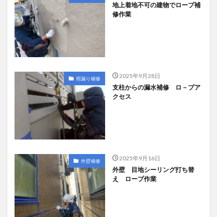
地上着地不可の建物でロープ補
修作業
2025年9月28日
雨漏り補修
支柱からの漏水補修 ロ－プア
クセス
2025年9月16日
外壁補修
外壁 目地シーリング打ち替
え ロープ作業