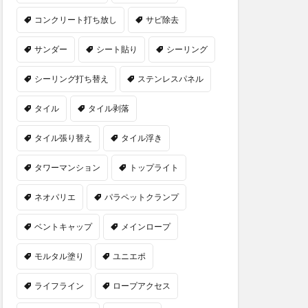
コンクリート打ち放し
サビ除去
サンダー
シート貼り
シーリング
シーリング打ち替え
ステンレスパネル
タイル
タイル剥落
タイル張り替え
タイル浮き
タワーマンション
トップライト
ネオパリエ
パラペットクランプ
ベントキャップ
メインロープ
モルタル塗り
ユニエポ
ライフライン
ロープアクセス