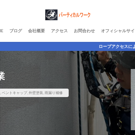
E
ブログ
会社概要
アクセス
お問合わせ
オフィシャルサイ
ロープアクセスによる機動力であらゆる垂
業
法
,
ベントキャップ
,
外壁塗装
,
雨漏り補修