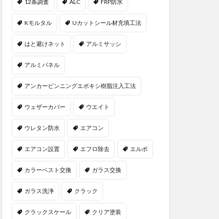
12条調査
ALC
FRP防水
Kモルタル
Uカットシール材充填工法
はと避けネット
アルミサッシ
アルミパネル
アンカーピンニングエポキシ樹脂注入工法
ウェザーカバー
ウエイト
ウレタン防水
エアコン
エアコン設置
エフロ除去
エルボ
カラーベスト交換
ガラス交換
ガラス洗浄
クラック
クラックスケール
クリア塗装