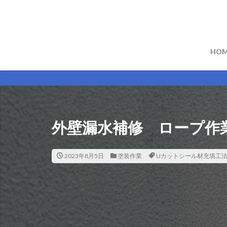
HOM
外壁漏水補修 ロープ作
2023年8月5日
塗装作業
Uカットシール材充填工