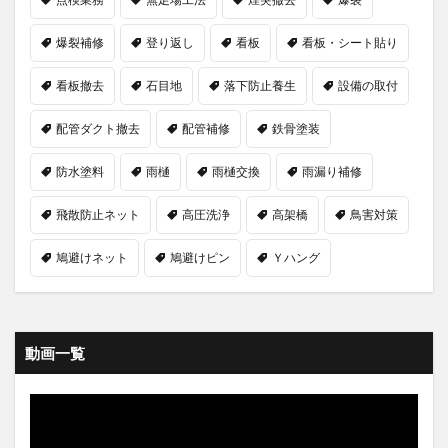
爆裂補修
登り返し
看板
看板・シート貼り
看板撤去
石目地
落下防止養生
設備の取付
配管ダクト撤去
配管補修
鉄骨塗装
防水塗料
雨樋
雨樋交換
雨漏り補修
飛散防止ネット
高圧洗浄
高架橋
鳥害対策
鳩避けネット
鳩避けピン
Ｙハング
動画一覧
動
画
プ
レ
ー