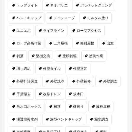
トップライト
ネオパリエ
パラペットクランプ
ベントキャップ
メインロープ
モルタル塗り
ユニエポ
ライフライン
ロープアクセス
ロープ高所作業
三角屋根
傾斜屋根
出窓
剥落
堅樋交換
塗膜剥離
塗装作業
増し締め
外壁タイル
外壁塗装
外壁打診調査
外壁洗浄
外壁補修
外壁調査
手摺撤去
改修ドレン
放水口
放水口ボックス
極狭
樋廻り
波板屋根
浸透性撥水剤
深型ベントキャップ
漏水調査
点検業務
無足場工法
煙突撤去
爆裂