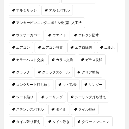
アルミサッシ
アルミパネル
アンカーピンニングエポキシ樹脂注入工法
ウェザーカバー
ウエイト
ウレタン防水
エアコン
エアコン設置
エフロ除去
エルボ
カラーベスト交換
ガラス交換
ガラス洗浄
クラック
クラックスケール
クリア塗装
コンクリート打ち放し
サビ除去
サンダー
シート貼り
シーリング
シーリング打ち替え
ステンレスパネル
タイル
タイル剥落
タイル張り替え
タイル浮き
タワーマンション