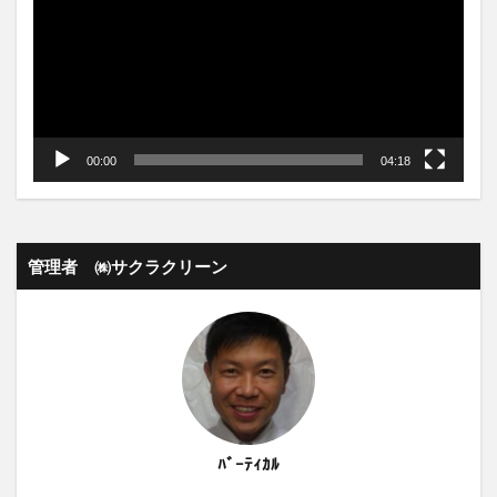
ヤ
ー
00:00
04:18
管理者 ㈱サクラクリーン
ﾊﾞｰﾃｨｶﾙ