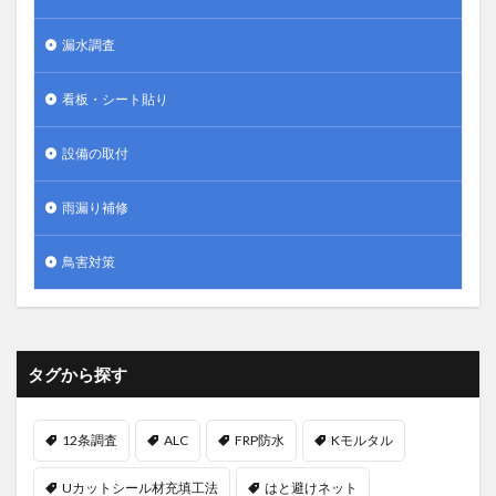
漏水調査
看板・シート貼り
設備の取付
雨漏り補修
鳥害対策
タグから探す
12条調査
ALC
FRP防水
Kモルタル
Uカットシール材充填工法
はと避けネット