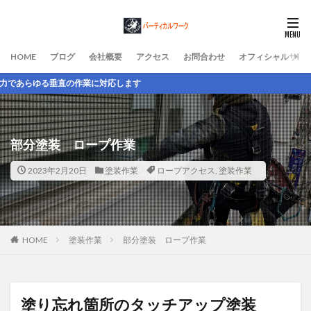
HOME
ブログ
会社概要
アクセス
お問合わせ
オフィシャルサイ
の作業に対応します
部分塗装 ロープ作業
2023年2月20日
塗装作業
ロープアクセス
,
塗装作業
HOME
塗装作業
部分塗装 ロープ作業
塗り忘れ箇所のタッチアップ塗装