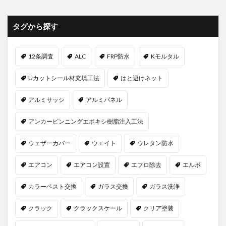
タグから探す
12条調査
ALC
FRP防水
Kモルタル
Uカットシール材充填工法
はと避けネット
アルミサッシ
アルミパネル
アンカーピンニングエポキシ樹脂注入工法
ウェザーカバー
ウエイト
ウレタン防水
エアコン
エアコン設置
エフロ除去
エルボ
カラーベスト交換
ガラス交換
ガラス洗浄
クラック
クラックスケール
クリア塗装