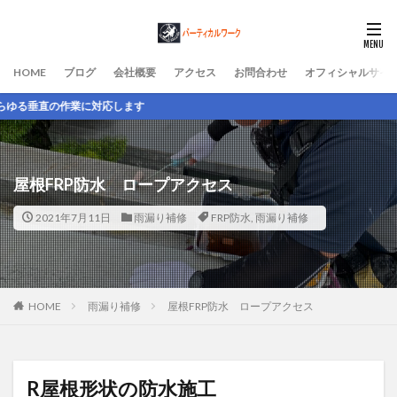
HOME
ブログ
会社概要
アクセス
お問合わせ
オフィシャルサイ
ロ
屋根FRP防水 ロープアクセス
2021年7月11日
雨漏り補修
FRP防水
,
雨漏り補修
HOME
雨漏り補修
屋根FRP防水 ロープアクセス
R屋根形状の防水施工