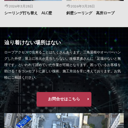
2026年3月28日
2026年3月28日
シーリング打ち替え ALC壁
斜壁シーリング 高所ロープ
辿り着けない場所はない
ロープアクセスで出来ることはたくさんあります。三角屋根やオーバーハン
グした外壁、屋上に吊元が見当たらない。改修業者さんに「足場がないと無
理です」といわれて諦めていた作業が可能となります。困っているお客様を
助ける！をコンセプトに新しい技術、施工方法を常に考えております。お気
軽にご相談ください。
お問合せはこちら