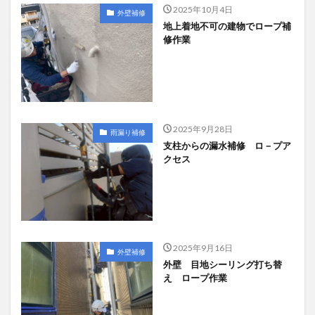
2025年10月4日
外壁補修
地上着地不可の建物でロープ補
修作業
2025年9月28日
雨漏り補修
支柱からの漏水補修 ロ－プア
クセス
2025年9月16日
外壁補修
外壁 目地シーリング打ち替
え ロープ作業