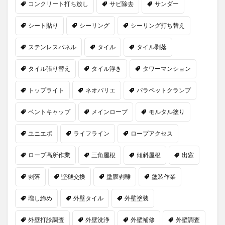
コンクリート打ち放し
サビ除去
サンダー
シート貼り
シーリング
シーリング打ち替え
ステンレスパネル
タイル
タイル剥落
タイル張り替え
タイル浮き
タワーマンション
トップライト
ネオパリエ
パラペットクランプ
ベントキャップ
メインロープ
モルタル塗り
ユニエポ
ライフライン
ロープアクセス
ロープ高所作業
三角屋根
傾斜屋根
出窓
剥落
堅樋交換
塗膜剥離
塗装作業
増し締め
外壁タイル
外壁塗装
外壁打診調査
外壁洗浄
外壁補修
外壁調査