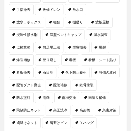
手摺撤去
改修ドレン
放水口
放水口ボックス
極狭
樋廻り
波板屋根
浸透性撥水剤
深型ベントキャップ
漏水調査
点検業務
無足場工法
煙突撤去
爆裂
爆裂補修
登り返し
看板
看板・シート貼り
看板撤去
石目地
落下防止養生
設備の取付
配管ダクト撤去
配管補修
鉄骨塗装
防水塗料
雨樋
雨樋交換
雨漏り補修
飛散防止ネット
高圧洗浄
高架橋
鳥害対策
鳩避けネット
鳩避けピン
Ｙハング