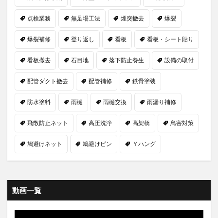
点検業務
無足場工法
煙突撤去
爆裂
爆裂補修
登り返し
看板
看板・シート貼り
看板撤去
石目地
落下防止養生
設備の取付
配管ダクト撤去
配管補修
鉄骨塗装
防水塗料
雨樋
雨樋交換
雨漏り補修
飛散防止ネット
高圧洗浄
高架橋
鳥害対策
鳩避けネット
鳩避けピン
Ｙハング
動画一覧
動