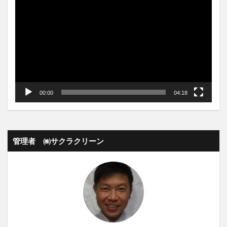
画
プ
レ
ー
ヤ
ー
00:00
04:18
管理者 ㈱サクラクリーン