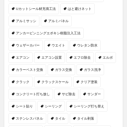
Uカットシール材充填工法
はと避けネット
アルミサッシ
アルミパネル
アンカーピンニングエポキシ樹脂注入工法
ウェザーカバー
ウエイト
ウレタン防水
エアコン
エアコン設置
エフロ除去
エルボ
カラーベスト交換
ガラス交換
ガラス洗浄
クラック
クラックスケール
クリア塗装
コンクリート打ち放し
サビ除去
サンダー
シート貼り
シーリング
シーリング打ち替え
ステンレスパネル
タイル
タイル剥落