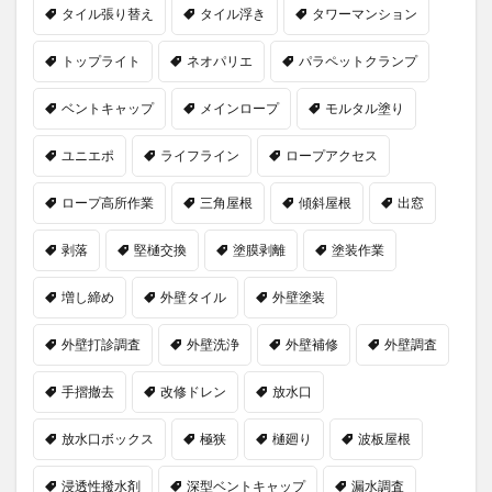
タイル張り替え
タイル浮き
タワーマンション
トップライト
ネオパリエ
パラペットクランプ
ベントキャップ
メインロープ
モルタル塗り
ユニエポ
ライフライン
ロープアクセス
ロープ高所作業
三角屋根
傾斜屋根
出窓
剥落
堅樋交換
塗膜剥離
塗装作業
増し締め
外壁タイル
外壁塗装
外壁打診調査
外壁洗浄
外壁補修
外壁調査
手摺撤去
改修ドレン
放水口
放水口ボックス
極狭
樋廻り
波板屋根
浸透性撥水剤
深型ベントキャップ
漏水調査