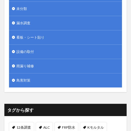
未分類
漏水調査
看板・シート貼り
設備の取付
雨漏り補修
鳥害対策
タグから探す
12条調査
ALC
FRP防水
Kモルタル