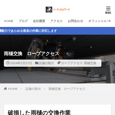
HOME
ブログ
会社概要
アクセス
お問合わせ
オフィシャルサイ
の作業に対応します
雨樋交換 ロープアクセス
2024年5月27日
設備の取付
ロープアクセス
,
雨樋交換
HOME
設備の取付
雨樋交換 ロープアクセス
破損した雨樋の交換作業