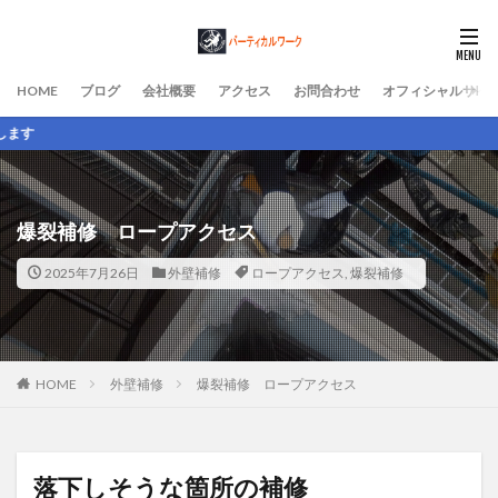
HOME
ブログ
会社概要
アクセス
お問合わせ
オフィシャルサイ
ロープアクセスによ
爆裂補修 ロープアクセス
2025年7月26日
外壁補修
ロープアクセス
,
爆裂補修
HOME
外壁補修
爆裂補修 ロープアクセス
落下しそうな箇所の補修