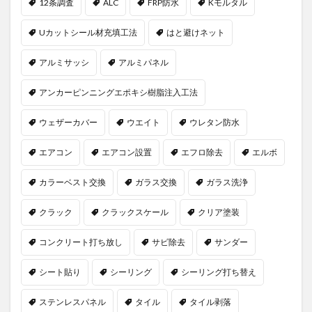
12条調査
ALC
FRP防水
Kモルタル
Uカットシール材充填工法
はと避けネット
アルミサッシ
アルミパネル
アンカーピンニングエポキシ樹脂注入工法
ウェザーカバー
ウエイト
ウレタン防水
エアコン
エアコン設置
エフロ除去
エルボ
カラーベスト交換
ガラス交換
ガラス洗浄
クラック
クラックスケール
クリア塗装
コンクリート打ち放し
サビ除去
サンダー
シート貼り
シーリング
シーリング打ち替え
ステンレスパネル
タイル
タイル剥落