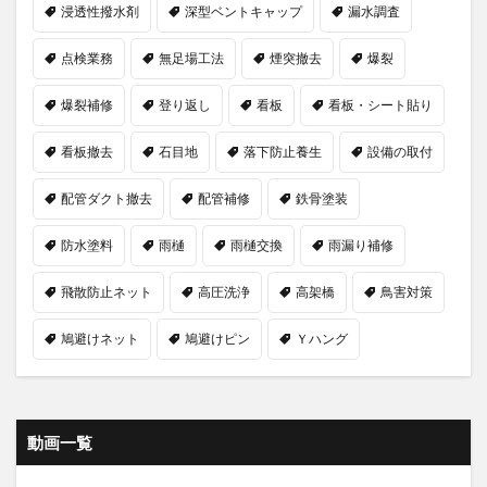
浸透性撥水剤
深型ベントキャップ
漏水調査
点検業務
無足場工法
煙突撤去
爆裂
爆裂補修
登り返し
看板
看板・シート貼り
看板撤去
石目地
落下防止養生
設備の取付
配管ダクト撤去
配管補修
鉄骨塗装
防水塗料
雨樋
雨樋交換
雨漏り補修
飛散防止ネット
高圧洗浄
高架橋
鳥害対策
鳩避けネット
鳩避けピン
Ｙハング
動画一覧