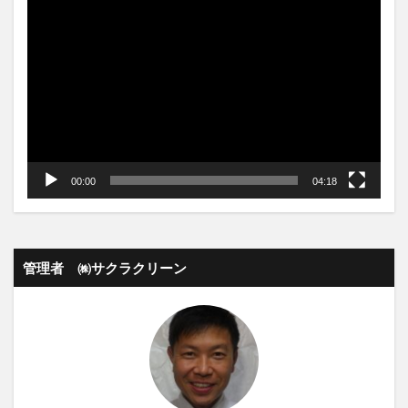
動
画
プ
レ
ー
ヤ
ー
00:00
04:18
管理者 ㈱サクラクリーン