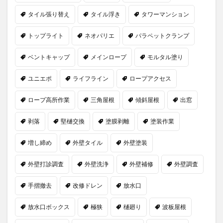
タイル張り替え
タイル浮き
タワーマンション
トップライト
ネオパリエ
パラペットクランプ
ベントキャップ
メインロープ
モルタル塗り
ユニエポ
ライフライン
ロープアクセス
ロープ高所作業
三角屋根
傾斜屋根
出窓
剥落
堅樋交換
塗膜剥離
塗装作業
増し締め
外壁タイル
外壁塗装
外壁打診調査
外壁洗浄
外壁補修
外壁調査
手摺撤去
改修ドレン
放水口
放水口ボックス
極狭
樋廻り
波板屋根