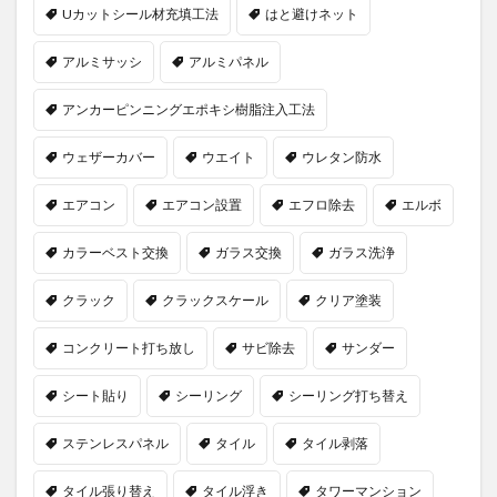
Uカットシール材充填工法
はと避けネット
アルミサッシ
アルミパネル
アンカーピンニングエポキシ樹脂注入工法
ウェザーカバー
ウエイト
ウレタン防水
エアコン
エアコン設置
エフロ除去
エルボ
カラーベスト交換
ガラス交換
ガラス洗浄
クラック
クラックスケール
クリア塗装
コンクリート打ち放し
サビ除去
サンダー
シート貼り
シーリング
シーリング打ち替え
ステンレスパネル
タイル
タイル剥落
タイル張り替え
タイル浮き
タワーマンション