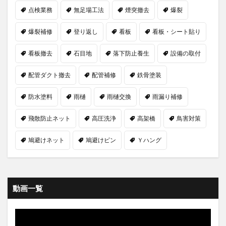
点検業務
無足場工法
煙突撤去
爆裂
爆裂補修
登り返し
看板
看板・シート貼り
看板撤去
石目地
落下防止養生
設備の取付
配管ダクト撤去
配管補修
鉄骨塗装
防水塗料
雨樋
雨樋交換
雨漏り補修
飛散防止ネット
高圧洗浄
高架橋
鳥害対策
鳩避けネット
鳩避けピン
Ｙハング
動画一覧
動
画
プ