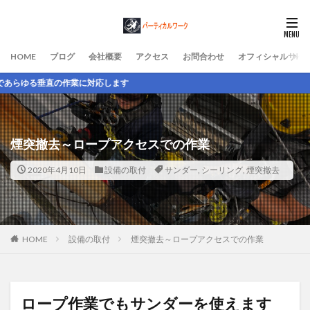
HOME
ブログ
会社概要
アクセス
お問合わせ
オフィシャルサイ
対応します
煙突撤去～ロープアクセスでの作業
2020年4月10日
設備の取付
サンダー
,
シーリング
,
煙突撤去
HOME
設備の取付
煙突撤去～ロープアクセスでの作業
ロープ作業でもサンダーを使えます