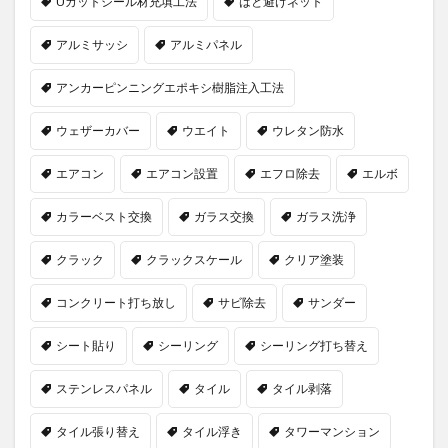
Uカットシール材充填工法
はと避けネット
アルミサッシ
アルミパネル
アンカーピンニングエポキシ樹脂注入工法
ウェザーカバー
ウエイト
ウレタン防水
エアコン
エアコン設置
エフロ除去
エルボ
カラーベスト交換
ガラス交換
ガラス洗浄
クラック
クラックスケール
クリア塗装
コンクリート打ち放し
サビ除去
サンダー
シート貼り
シーリング
シーリング打ち替え
ステンレスパネル
タイル
タイル剥落
タイル張り替え
タイル浮き
タワーマンション