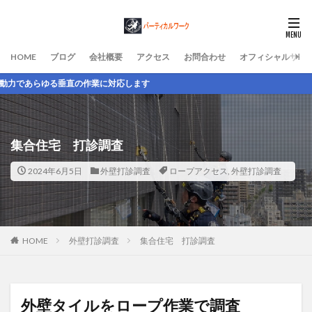
HOME
ブログ
会社概要
アクセス
お問合わせ
オフィシャルサイ
作業に対応します
集合住宅 打診調査
2024年6月5日
外壁打診調査
ロープアクセス
,
外壁打診調査
HOME
外壁打診調査
集合住宅 打診調査
外壁タイルをロープ作業で調査