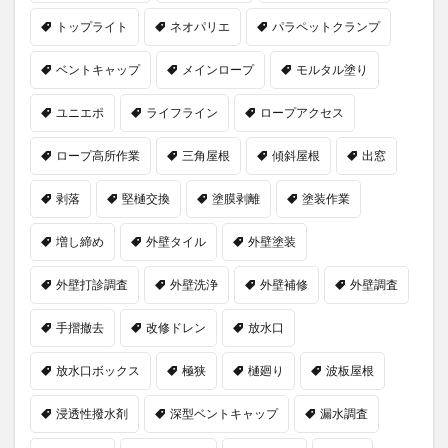
トップライト
ネオパリエ
パラペットクランプ
ベントキャップ
メインロープ
モルタル塗り
ユニエポ
ライフライン
ロープアクセス
ロープ高所作業
三角屋根
傾斜屋根
出窓
剥落
堅樋交換
塗膜剥離
塗装作業
増し締め
外壁タイル
外壁塗装
外壁打診調査
外壁洗浄
外壁補修
外壁調査
手摺撤去
改修ドレン
放水口
放水口ボックス
極狭
樋廻り
波板屋根
浸透性撥水剤
深型ベントキャップ
漏水調査