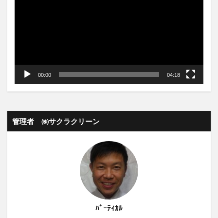
ー
ヤ
ー
00:00
04:18
管理者 ㈱サクラクリーン
ﾊﾞｰﾃｨｶﾙ