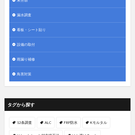
未分類
漏水調査
看板・シート貼り
設備の取付
雨漏り補修
鳥害対策
タグから探す
12条調査
ALC
FRP防水
Kモルタル