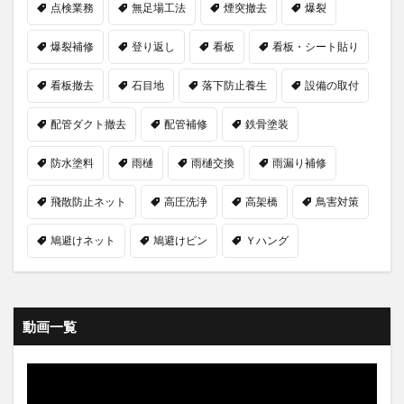
点検業務
無足場工法
煙突撤去
爆裂
爆裂補修
登り返し
看板
看板・シート貼り
看板撤去
石目地
落下防止養生
設備の取付
配管ダクト撤去
配管補修
鉄骨塗装
防水塗料
雨樋
雨樋交換
雨漏り補修
飛散防止ネット
高圧洗浄
高架橋
鳥害対策
鳩避けネット
鳩避けピン
Ｙハング
動画一覧
動
画
プ
レ