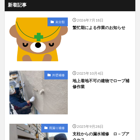
新着記事
2026年7月18日
未分類
繁忙期による作業のお知らせ
2025年10月4日
外壁補修
地上着地不可の建物でロープ補
修作業
2025年9月28日
雨漏り補修
支柱からの漏水補修 ロ－プア
クセス