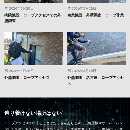
2026年3月28日
2026年3月28日
病院施設 ロープアクセスでの外
商業施設 外壁調査 ロープ作業
壁調査
2026年3月28日
2026年3月28日
外壁調査 ロープアクセス
外壁調査 名古屋 ロープアクセ
ス
辿り着けない場所はない
ロープアクセスで出来ることはたくさんあります。三角屋根やオーバーハン
グした外壁、屋上に吊元が見当たらない。改修業者さんに「足場がないと無