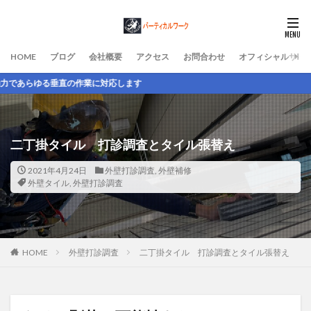
HOME
ブログ
会社概要
アクセス
お問合わせ
オフィシャルサイ
対応します
二丁掛タイル 打診調査とタイル張替え
2021年4月24日
外壁打診調査
,
外壁補修
外壁タイル
,
外壁打診調査
HOME
外壁打診調査
二丁掛タイル 打診調査とタイル張替え