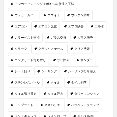
アンカーピンニングエポキシ樹脂注入工法
ウェザーカバー
ウエイト
ウレタン防水
エアコン
エアコン設置
エフロ除去
エルボ
カラーベスト交換
ガラス交換
ガラス洗浄
クラック
クラックスケール
クリア塗装
コンクリート打ち放し
サビ除去
サンダー
シート貼り
シーリング
シーリング打ち替え
ステンレスパネル
タイル
タイル剥落
タイル張り替え
タイル浮き
タワーマンション
トップライト
ネオパリエ
パラペットクランプ
ベントキャップ
メインロープ
モルタル塗り