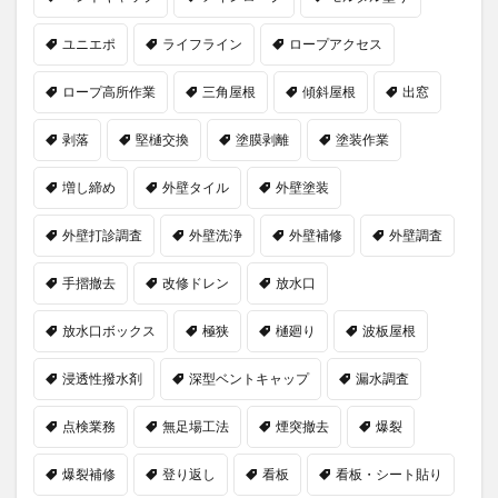
ユニエポ
ライフライン
ロープアクセス
ロープ高所作業
三角屋根
傾斜屋根
出窓
剥落
堅樋交換
塗膜剥離
塗装作業
増し締め
外壁タイル
外壁塗装
外壁打診調査
外壁洗浄
外壁補修
外壁調査
手摺撤去
改修ドレン
放水口
放水口ボックス
極狭
樋廻り
波板屋根
浸透性撥水剤
深型ベントキャップ
漏水調査
点検業務
無足場工法
煙突撤去
爆裂
爆裂補修
登り返し
看板
看板・シート貼り