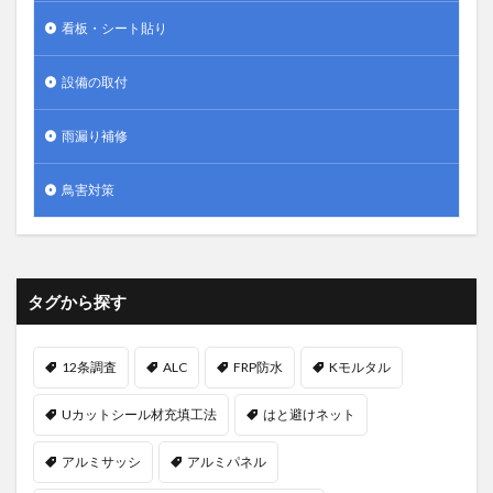
看板・シート貼り
設備の取付
雨漏り補修
鳥害対策
タグから探す
12条調査
ALC
FRP防水
Kモルタル
Uカットシール材充填工法
はと避けネット
アルミサッシ
アルミパネル