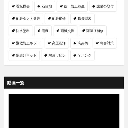
看板撤去
石目地
落下防止養生
設備の取付
配管ダクト撤去
配管補修
鉄骨塗装
防水塗料
雨樋
雨樋交換
雨漏り補修
飛散防止ネット
高圧洗浄
高架橋
鳥害対策
鳩避けネット
鳩避けピン
Ｙハング
動画一覧
動
画
プ
レ
ー
ヤ
ー