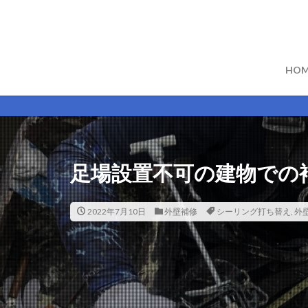
HOM
足場設置不可の建物での
2022年7月10日
外壁補修
シーリング打ち替え
,
外