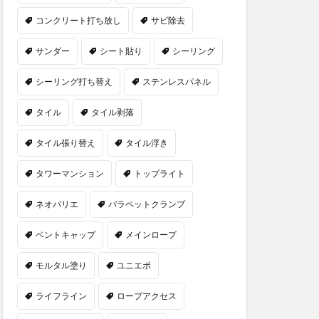
コンクリート打ち放し
サビ除去
サンダー
シート貼り
シーリング
シーリング打ち替え
ステンレスパネル
タイル
タイル剥落
タイル張り替え
タイル浮き
タワーマンション
トップライト
ネオパリエ
パラペットクランプ
ベントキャップ
メインロープ
モルタル塗り
ユニエポ
ライフライン
ロープアクセス