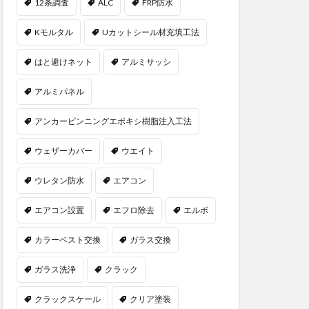
12条調査
ALC
FRP防水
Kモルタル
Uカットシール材充填工法
はと避けネット
アルミサッシ
アルミパネル
アンカーピンニングエポキシ樹脂注入工法
ウェザーカバー
ウエイト
ウレタン防水
エアコン
エアコン設置
エフロ除去
エルボ
カラーベスト交換
ガラス交換
ガラス洗浄
クラック
クラックスケール
クリア塗装