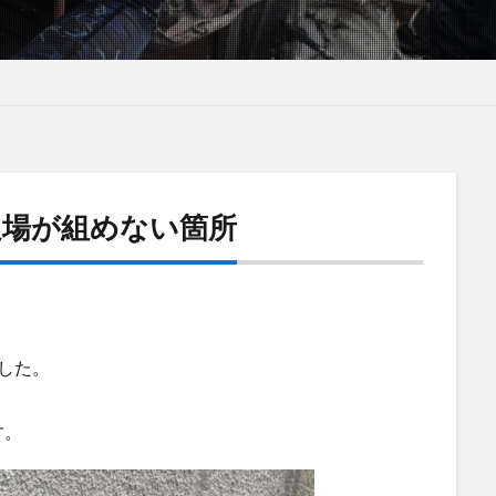
足場が組めない箇所
した。
す。