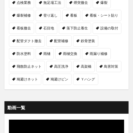
点検業務
無足場工法
煙突撤去
爆裂
爆裂補修
登り返し
看板
看板・シート貼り
看板撤去
石目地
落下防止養生
設備の取付
配管ダクト撤去
配管補修
鉄骨塗装
防水塗料
雨樋
雨樋交換
雨漏り補修
飛散防止ネット
高圧洗浄
高架橋
鳥害対策
鳩避けネット
鳩避けピン
Ｙハング
動画一覧
動
画
プ
レ