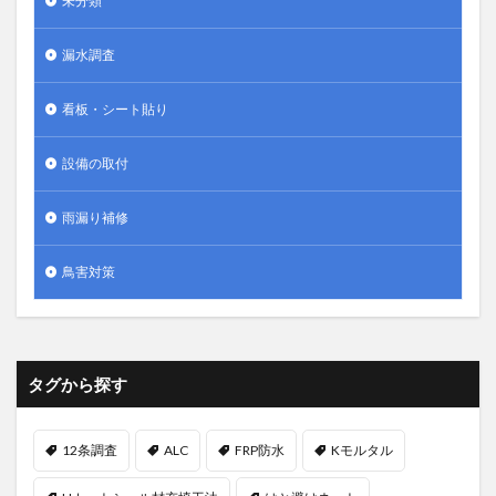
未分類
漏水調査
看板・シート貼り
設備の取付
雨漏り補修
鳥害対策
タグから探す
12条調査
ALC
FRP防水
Kモルタル