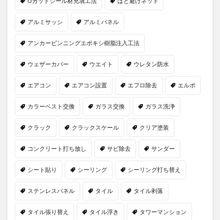
Uカットシール材充填工法
はと避けネット
アルミサッシ
アルミパネル
アンカーピンニングエポキシ樹脂注入工法
ウェザーカバー
ウエイト
ウレタン防水
エアコン
エアコン設置
エフロ除去
エルボ
カラーベスト交換
ガラス交換
ガラス洗浄
クラック
クラックスケール
クリア塗装
コンクリート打ち放し
サビ除去
サンダー
シート貼り
シーリング
シーリング打ち替え
ステンレスパネル
タイル
タイル剥落
タイル張り替え
タイル浮き
タワーマンション