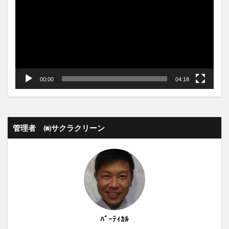
ー
ヤ
ー
00:00
04:18
管理者 ㈱サクラクリーン
ﾊﾞｰﾃｨｶﾙ