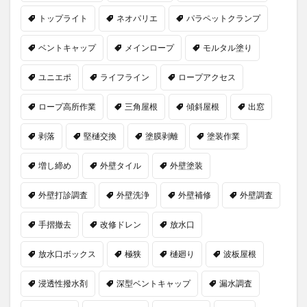
トップライト
ネオパリエ
パラペットクランプ
ベントキャップ
メインロープ
モルタル塗り
ユニエポ
ライフライン
ロープアクセス
ロープ高所作業
三角屋根
傾斜屋根
出窓
剥落
堅樋交換
塗膜剥離
塗装作業
増し締め
外壁タイル
外壁塗装
外壁打診調査
外壁洗浄
外壁補修
外壁調査
手摺撤去
改修ドレン
放水口
放水口ボックス
極狭
樋廻り
波板屋根
浸透性撥水剤
深型ベントキャップ
漏水調査