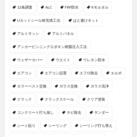
12条調査
ALC
FRP防水
Kモルタル
Uカットシール材充填工法
はと避けネット
アルミサッシ
アルミパネル
アンカーピンニングエポキシ樹脂注入工法
ウェザーカバー
ウエイト
ウレタン防水
エアコン
エアコン設置
エフロ除去
エルボ
カラーベスト交換
ガラス交換
ガラス洗浄
クラック
クラックスケール
クリア塗装
コンクリート打ち放し
サビ除去
サンダー
シート貼り
シーリング
シーリング打ち替え