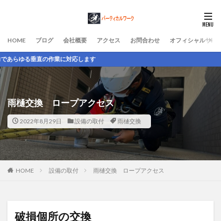
HOME
ブログ
会社概要
アクセス
お問合わせ
オフィシャルサイ
に対応します
雨樋交換 ロープアクセス
2022年8月29日
設備の取付
雨樋交換
HOME
設備の取付
雨樋交換 ロープアクセス
破損個所の交換