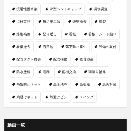
浸透性撥水剤
深型ベントキャップ
漏水調査
点検業務
無足場工法
煙突撤去
爆裂
爆裂補修
登り返し
看板
看板・シート貼り
看板撤去
石目地
落下防止養生
設備の取付
配管ダクト撤去
配管補修
鉄骨塗装
防水塗料
雨樋
雨樋交換
雨漏り補修
飛散防止ネット
高圧洗浄
高架橋
鳥害対策
鳩避けネット
鳩避けピン
Ｙハング
動画一覧