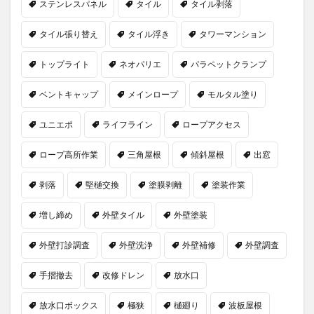
ステンレスパネル
タイル
タイル剥落
タイル張り替え
タイル浮き
タワーマンション
トップライト
ネオパリエ
パラペットクランプ
ベントキャップ
メインロープ
モルタル塗り
ユニエポ
ライフライン
ロープアクセス
ロープ高所作業
三角屋根
傾斜屋根
出窓
剥落
堅樋交換
塗膜剥離
塗装作業
増し締め
外壁タイル
外壁塗装
外壁打診調査
外壁洗浄
外壁補修
外壁調査
手摺撤去
改修ドレン
放水口
放水口ボックス
極狭
樋廻り
波板屋根