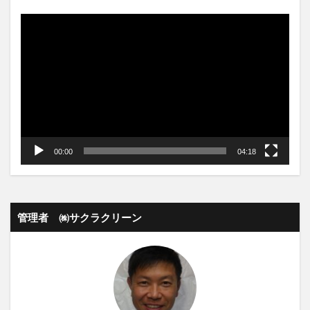
動
画
プ
レ
ー
ヤ
ー
00:00
04:18
管理者 ㈱サクラクリーン