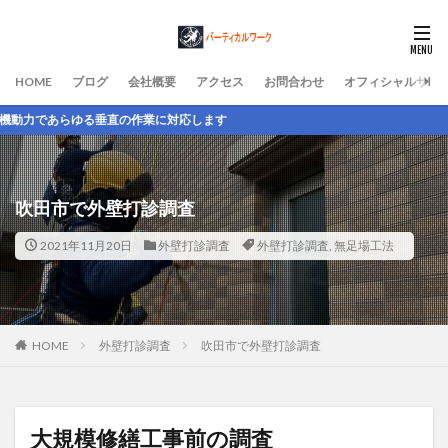
HOME
ブログ
会社概要
アクセス
お問合わせ
オフィシャルサイ
直の作業に対応します
吹田市で外壁打診調査
2021年11月20日
外壁打診調査
外壁打診調査
,
無足場工法
HOME
外壁打診調査
吹田市で外壁打診調査
大規模修繕工事前の調査