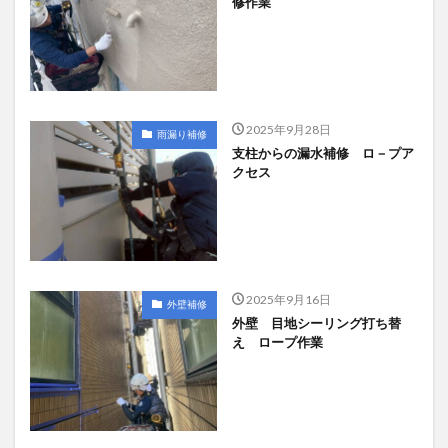
修作業
2025年9月28日
雨漏り補修
支柱からの漏水補修 ロ－プア
クセス
2025年9月16日
外壁補修
外壁 目地シーリング打ち替
え ロープ作業