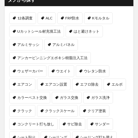
12条調査
ALC
FRP防水
Kモルタル
Uカットシール材充填工法
はと避けネット
アルミサッシ
アルミパネル
アンカーピンニングエポキシ樹脂注入工法
ウェザーカバー
ウエイト
ウレタン防水
エアコン
エアコン設置
エフロ除去
エルボ
カラーベスト交換
ガラス交換
ガラス洗浄
クラック
クラックスケール
クリア塗装
コンクリート打ち放し
サビ除去
サンダー
シート貼り
シーリング
シーリング打ち替え