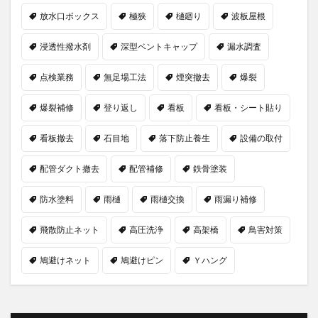
放水口ボックス
極狭
樋廻り
波板屋根
浸透性撥水剤
深型ベントキャップ
漏水調査
点検業務
無足場工法
煙突撤去
爆裂
爆裂補修
登り返し
看板
看板・シート貼り
看板撤去
石目地
落下防止養生
設備の取付
配管ダクト撤去
配管補修
鉄骨塗装
防水塗料
雨樋
雨樋交換
雨漏り補修
飛散防止ネット
高圧洗浄
高架橋
鳥害対策
鳩避けネット
鳩避けピン
Ｙハング